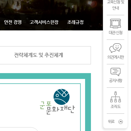
교육신청 및
안내
안전 경영
고객서비스헌장
조례규정
대관 신청
전략체계도 및 추진체계
의견게시판
공지사항
조직도
위로