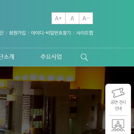
A+
A
A-
인
회원가입
아이디·비밀번호찾기
사이트맵
단소개
주요사업
공연·전시
안내