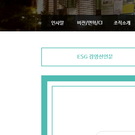
인사말
비전/연혁/CI
조직소개
ESG 경영선언문