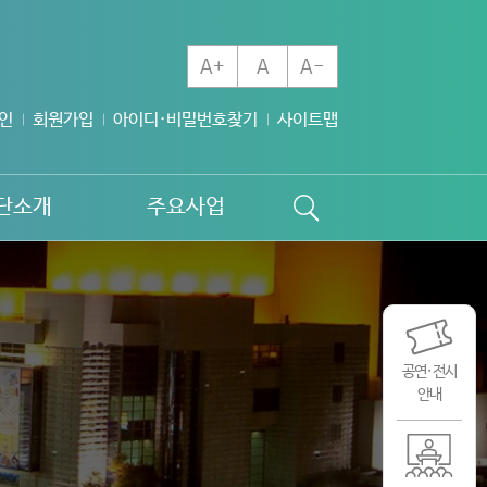
A+
A
A-
인
회원가입
아이디·비밀번호찾기
사이트맵
단소개
주요사업
공연·전시
안내