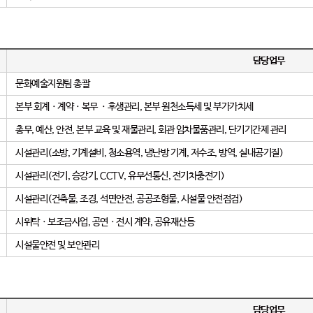
담당업무
문화예술지원팀 총괄
본부 회계ㆍ계약ㆍ복무 ㆍ후생관리, 본부 원천소득세 및 부가가치세
총무, 예산, 안전, 본부 교육 및 재물관리, 회관 임차물품관리, 단기기간제 관리
시설관리(소방, 기계설비, 청소용역, 냉난방 기계, 저수조, 방역, 실내공기질)
시설관리(전기, 승강기, CCTV, 유무선통신, 전기차충전기)
시설관리(건축물, 조경, 석면안전, 공공조형물, 시설물 안전점검)
시위탁ㆍ보조금사업, 공연ㆍ전시 계약, 공유재산등
시설물안전 및 보안관리
담당업무