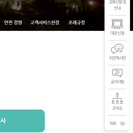
교육신청 및
안내
안전 경영
고객서비스헌장
조례규정
대관 신청
의견게시판
공지사항
조직도
감사
위로