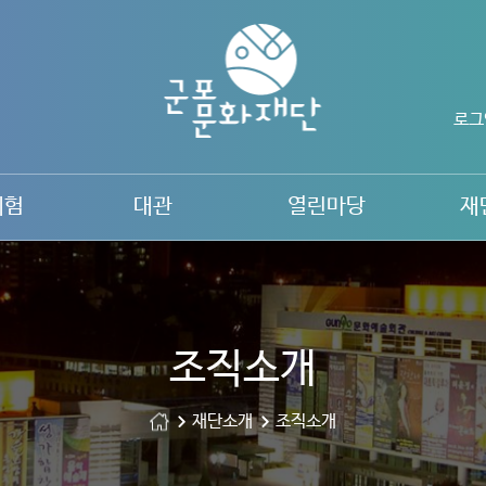
로그
체험
대관
열린마당
재
조직소개
재단소개
조직소개