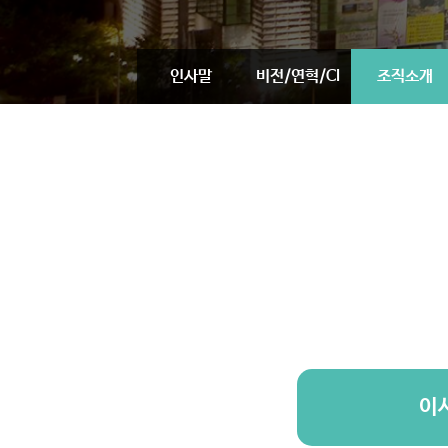
인사말
비전/연혁/CI
조직소개
이