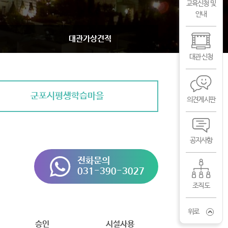
교육신청 및
안내
대관가상견적
대관 신청
군포시평생학습마을
의견게시판
공지사항
전화문의
031-390-3027
조직도
위로
승인
시설사용