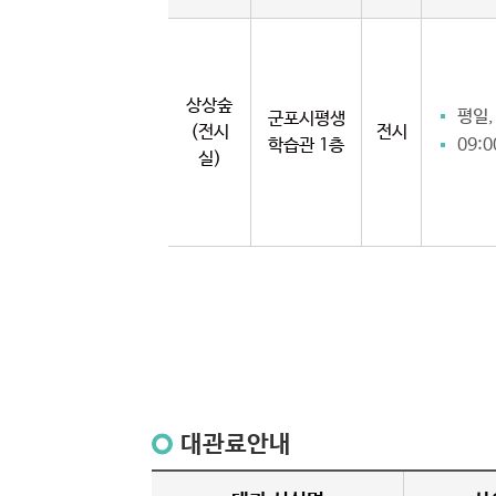
상상숲
평일,
군포시평생
(전시
전시
학습관 1층
09:0
실)
대관료안내