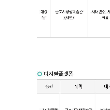
대강
군포시평생학습관
사내연수, 
당
(서편)
크숍
디지털플랫폼
공간
위치
대