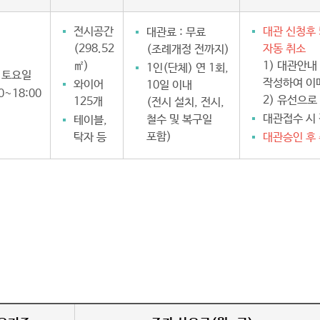
전시공간
대관 신청후 
대관료 : 무료
(298.52
자동 취소
(조례개정 전까지)
㎡)
1) 대관안내
1인(단체) 연 1회,
 토요일
작성하여 이메일
와이어
10일 이내
0~18:00
2) 유선으로 
125개
(전시 설치, 전시,
대관접수 시
철수 및 복구일
테이블,
포함)
탁자 등
대관승인 후 