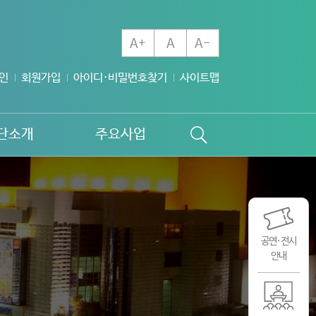
A+
A
A-
인
회원가입
아이디·비밀번호찾기
사이트맵
단소개
주요사업
공연·전시
안내