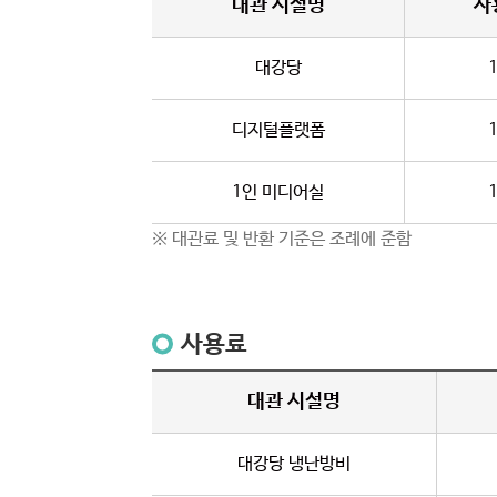
대관 시설명
사
대강당
디지털플랫폼
1인 미디어실
※ 대관료 및 반환 기준은 조례에 준함
사용료
대관 시설명
대강당 냉난방비