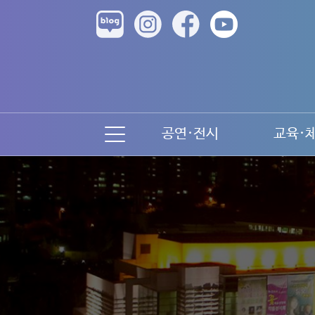
공연·전시
교육·