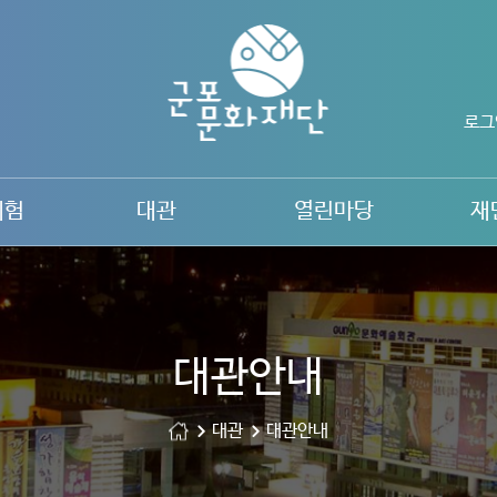
로그
체험
대관
열린마당
재
대관안내
대관
대관안내