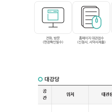
전화, 방문
홈페이지 대관접수
(현장확인필수)
(신청서, 서약서제출)
대강당
공
위치
대관
간