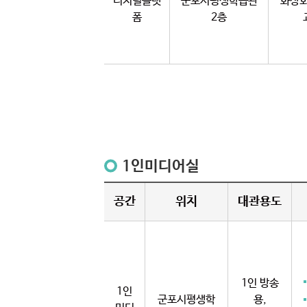
디지털플랫
군포시평생학습관
화상회
폼
2층
1인미디어실
공간
위치
대관용도
1인 방송
1인
군포시평생학
용,