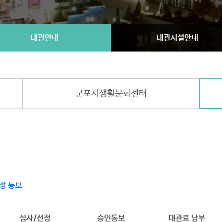
대관안내
대관시설안내
군포시생활문화센터
정 통보
심사/선정
승인통보
대관료 납부