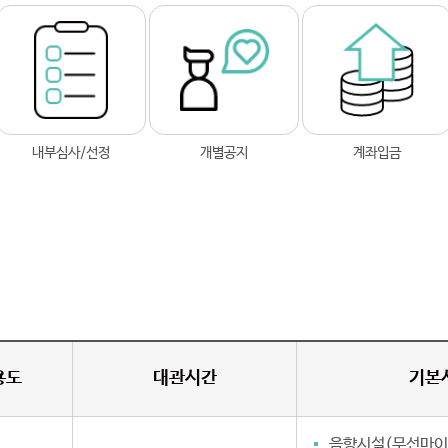
내부심사/선정
개별공지
계좌입금
용도
대관시간
기본
음향시설(무선마이