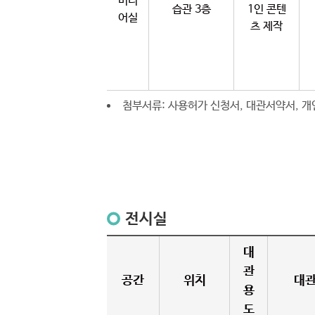
미디
습관 3층
1인 콘텐
어실
츠 제작
첨부서류: 사용허가 신청서, 대관서약서, 개
전시실
대
관
공간
위치
대
용
도