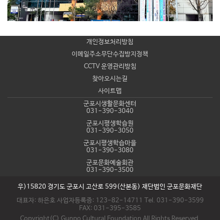
개인정보처리방침
이메일주소무단수집방지정책
CCTV 운영관리방침
찾아오시는길
사이트맵
군포시생활문화센터
031-390-3040
군포시평생학습원
031-390-3050
군포시평생학습마을
031-390-3080
군포문화예술회관
031-390-3500
우)15820 경기도 군포시 고산로 599(산본동) 재단법인 군포문화재단
대표자: 하은호 사업자등록증: 123-82-14711 Tel. 031-390-3599
FAX: 031-395-3585
Copyright(C) Gunpo Cultural Foundation All Rights Reserved.