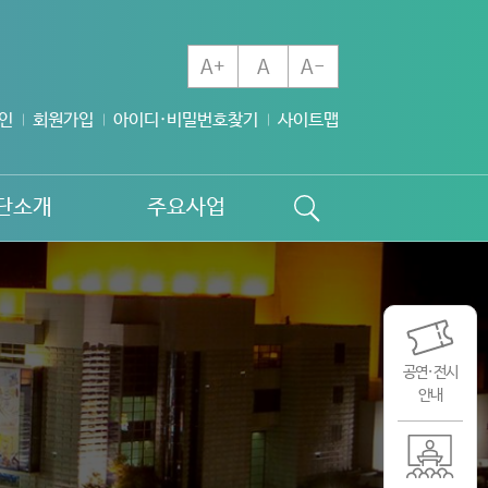
A+
A
A-
인
회원가입
아이디·비밀번호찾기
사이트맵
단소개
주요사업
공연·전시
안내