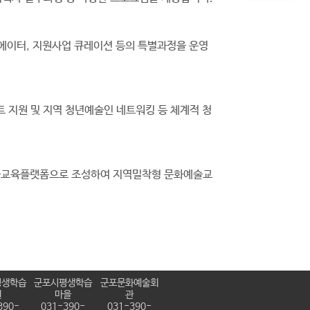
에이터, 지원사업 큐레이션 등의 특별과정을 운영
 지원 및 지역 청년예술인 네트워킹 등 체계적 청
술교육플랫폼으로 조성하여 지역밀착형 문화예술교
평생학습
군포시평생학습
군포문화예술회
원
마을
관
390-
031-390-
031-390-