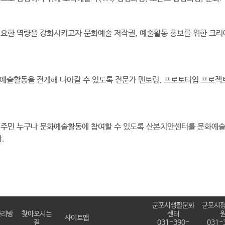
필요한 역량을 강화시키고자 문화예술 저작권, 예술활동 홍보를 위한 크리
예술활동을 전개해 나아갈 수 있도록 전문가 멘토링, 프로토타입 프로젝트
주민 누구나 문화예술활동에 참여할 수 있도록 산본치안센터를 문화예
.
군포시생활문화
군포시
관리방
찾아오시는
센터
사이트맵
길
031-390-
031-