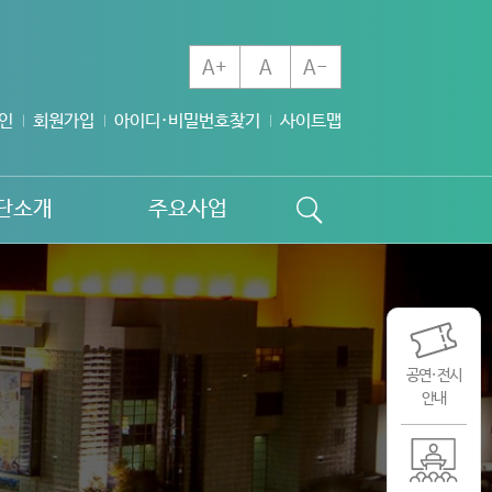
A+
A
A-
인
회원가입
아이디·비밀번호찾기
사이트맵
단소개
주요사업
공연·전시
안내