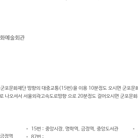
시문화예술회관
 군포문화재단 방향의 대중교통(15번)을 이용 10분정도 오시면 군포문
로 나오셔서 서울외곽고속도로방향 으로 20분정도 걸어오시면 군포문화
15번 :
중앙시장, 명학역, 금정역, 중앙도서관
 금정역
87번 :