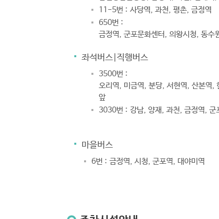
11-5번 :
사당역, 과천, 평촌, 금정역
650번 :
금정역, 군포문화센터, 의왕시청, 동
좌석버스|직행버스
3500번 :
오리역, 미금역, 분당, 서현역, 산본역,
앞
3030번 :
강남, 양재, 과천, 금정역, 
마을버스
6번 :
금정역, 시청, 군포역, 대야미역