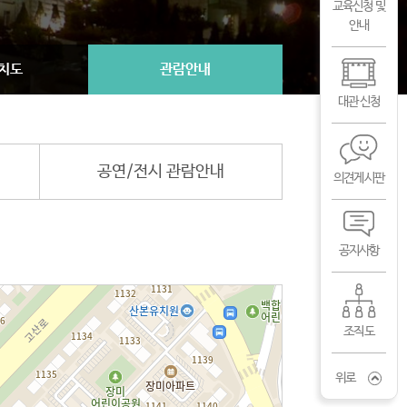
교육신청 및
안내
치도
관람안내
대관 신청
공연/전시 관람안내
의견게시판
공지사항
조직도
위로