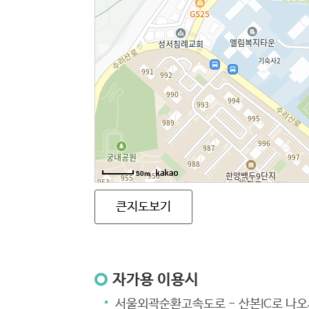
50m
큰지도보기
자가용 이용시
서울외곽순환고속도로 - 산본IC로 나오