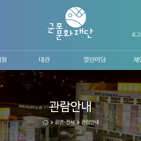
로그
체험
대관
열린마당
재
관람안내
공연·전시
관람안내