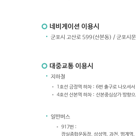
네비게이션 이용시
군포시 고산로 599(산본동) / 군포
대중교통 이용시
지하철
1호선 금정역 하차 :
6번 출구로 나오셔서
4호선 산본역 하차 :
산본중심상가 방향으
일반버스
917번 :
잠실종합운동장, 삼성역, 과천, 범계역,