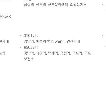
금정역, 산본역, 군포문화센터, 의왕등기소
수원전화국
3101번 :
 한세대
강남역, 예술의전당, 군포역, 안산공대
9503번 :
군포역
강남역, 과천역, 범계역, 금정역, 군포역, 군포
보건소