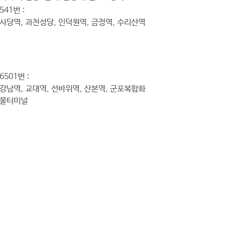
541번 :
사당역, 과천성당, 인덕원역, 금정역, 수리산역
6501번 :
강남역, 교대역, 선바위역, 산본역, 군포복합화
물터미널