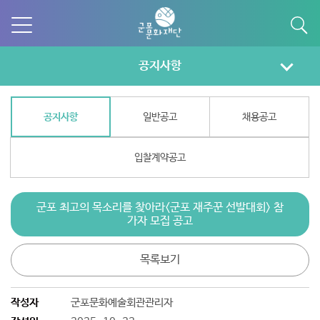
공지사항
공지사항
일반공고
채용공고
입찰계약공고
군포 최고의 목소리를 찾아라<군포 재주꾼 선발대회> 참
가자 모집 공고
목록보기
작성자
군포문화예술회관관리자