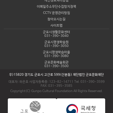
개인정보처리방침
이메일주소무단수집방지정책
CCTV 운영관리방침
찾아오시는길
사이트맵
군포시생활문화센터
031-390-3040
군포시평생학습원
031-390-3050
군포시평생학습마을
031-390-3080
군포문화예술회관
031-390-3500
우)15820 경기도 군포시 고산로 599(산본동) 재단법인 군포문화재단
대표자: 하은호 사업자등록증: 123-82-14711 Tel. 031-390-3599
FAX: 031-395-3585
Copyright(C) Gunpo Cultural Foundation All Rights Reserved.