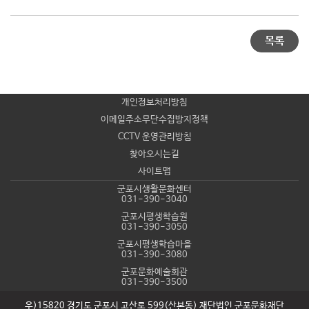
목록
개인정보처리방침
이메일주소무단수집방지정책
CCTV 운영관리방침
찾아오시는길
사이트맵
군포시생활문화센터
031-390-3040
군포시평생학습원
031-390-3050
군포시평생학습마을
031-390-3080
군포문화예술회관
031-390-3500
우)15820 경기도 군포시 고산로 599(산본동) 재단법인 군포문화재단