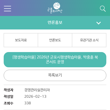
언론홍보
보도자료
언론보도
유관기관 소식
[평생학습마을] 2026년 군포시평생학습마을, 박중훈 북
콘서트 운영
목록보기
작성자
경영관리실관리자
작성일
2026-02-13
조회수
338