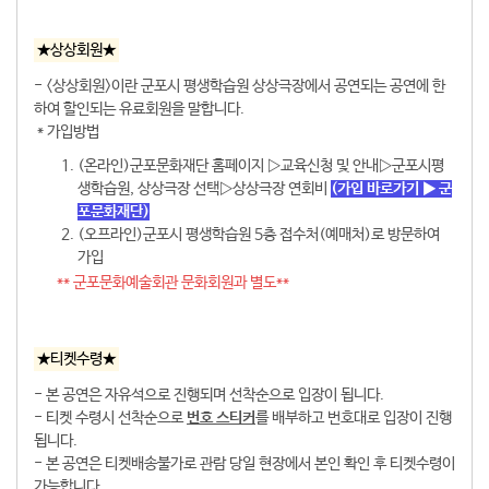
★상상회원★
- <상상회원>이란 군포시 평생학습원 상상극장에서 공연되는 공연에 한
하여 할인되는 유료회원을 말합니다.
* 가입방법
(온라인)군포문화재단 홈페이지 ▷교육신청 및 안내▷군포시평
생학습원, 상상극장 선택▷상상극장 연회비
(가입 바로가기
▶
군
포문화재단
)
(오프라인)군포시 평생학습원 5층 접수처(예매처)로 방문하여
가입
** 군포문화예술회관 문화회원과 별도**
★티켓수령★
- 본 공연은 자유석으로 진행되며 선착순으로 입장이 됩니다.
- 티켓 수령시 선착순으로
번호 스티커
를 배부하고 번호대로 입장이 진행
됩니다.
- 본 공연은 티켓배송불가로 관람 당일 현장에서 본인 확인 후 티켓수령이
가능합니다.