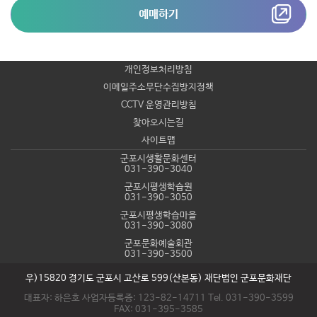
예매하기
개인정보처리방침
이메일주소무단수집방지정책
CCTV 운영관리방침
찾아오시는길
사이트맵
군포시생활문화센터
031-390-3040
군포시평생학습원
031-390-3050
군포시평생학습마을
031-390-3080
군포문화예술회관
031-390-3500
우)15820 경기도 군포시 고산로 599(산본동) 재단법인 군포문화재단
대표자: 하은호 사업자등록증: 123-82-14711 Tel. 031-390-3599
FAX: 031-395-3585