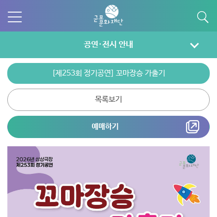
공연·전시 안내
[제253회 정기공연] 꼬마장승 가출기
목록보기
예매하기