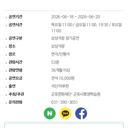
공연기간
2026-06-18 ~ 2026-06-20
공연시간
목요일 11:00 / 금요일 11:00, 19:30 / 토요일
11:00
공연구분
상상극장 정기공연
장소
상상극장
장르
연극/인형극
관람시간
53분
관람연령
36개월 이상
공연요금
전석 10,000원
출연
극단 마루한
주최/주관
군포문화재단·군포시평생학습원
문의전화
031-390-3051