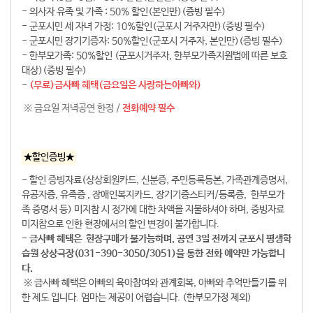
- 의사자 유족 및 가족 : 50% 할인(본인만)(증빙 필수)
- 군포시민 세 자녀 가정: 10%할인(군포시 거주자만)(증빙 필수)
- 군포시민 장기기증자: 50%할인(군포시 거주자, 본인만)(증빙 필수)
- 한부모가족: 50%할인 (군포시거주자, 한부모가족지원법에 따른 보호
대상)(증빙 필수)
-
(무료)금사빠 혜택(금요일은 사랑하는아빠와)
※ 금요일 저녁공연 한정 /
전화예약 필수
★할인증빙★
- 할인 증빙자료(상상회원카드, 신분증, 주민등록등본, 가족관계증명서,
유공자증, 유족증 , 장애인복지카드, 장기기증스티커/등록증, 한부모가
족 증명서 등) 미지참 시 정가에 대한 차액을 지불하셔야 하며, 증빙자료
미지참으로 인한 현장에서의 할인 변경이 불가합니다.
- 금사빠 혜택은 현장구매가 불가능하며, 공연 3일 전까지 군포시 평생학
습원 상상극장(031-390-3050/3051)을 통한 전화 예약만 가능합니
다.
※ 금사빠 혜택은 아빠의 육아참여와 관계회복, 아빠와 추억만들기를 위
한 제도 입니다. 엄마는 제공이 어렵습니다. (한부모가정 제외)