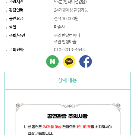
관람시간
55분(인터미션없음)
관람연령
24개월이상 관람가능
공연요금
전석 30,000원
출연
마술사
주최/주관
주최 반달컴퍼니
주관 인생마술
문의전화
010-3013-4643
상세내용